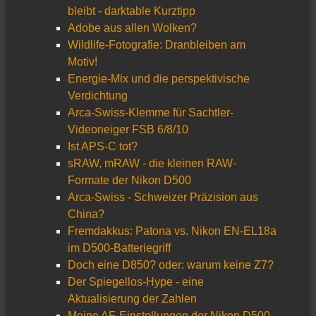
bleibt - darktable Kurztipp
Adobe aus allen Wolken?
Wildlife-Fotografie: Dranbleiben am
Motiv!
Energie-Mix und die perspektivische
Verdichtung
Arca-Swiss-Klemme für Sachtler-
Videoneiger FSB 6/8/10
Ist APS-C tot?
sRAW, mRAW - die kleinen RAW-
Formate der Nikon D500
Arca-Swiss - Schweizer Präzision aus
China?
Fremdakkus: Patona vs. Nikon EN-EL18a
im D500-Batteriegriff
Doch eine D850? oder: warum keine Z7?
Der Spiegellos-Hype - eine
Aktualisierung der Zahlen
Meine AF-Einstellungen der Nikon D500