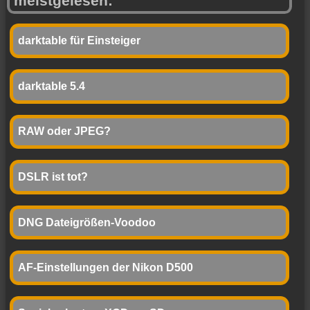
meistgelesen:
darktable für Einsteiger
darktable 5.4
RAW oder JPEG?
DSLR ist tot?
DNG Dateigrößen-Voodoo
AF-Einstellungen der Nikon D500