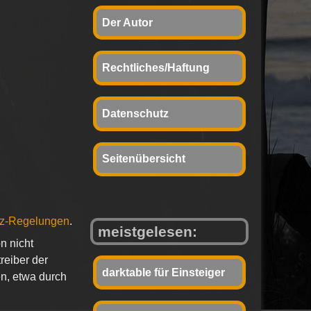
Der Autor
Rechtliches/Haftung
Datenschutz
Seitenübersicht
tz-Regelungen
.
meistgelesen:
n nicht
reiber der
darktable für Einsteiger
en, etwa durch