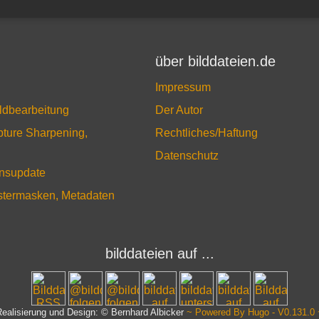
über bilddateien.de
Impressum
ildbearbeitung
Der Autor
pture Sharpening,
Rechtliches/Haftung
Datenschutz
onsupdate
astermasken, Metadaten
bilddateien auf ...
Realisierung und Design: © Bernhard Albicker
~ Powered By Hugo - V0.131.0 