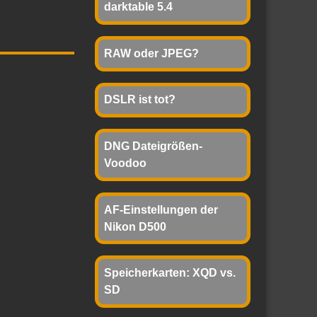
darktable 5.4
RAW oder JPEG?
DSLR ist tot?
DNG Dateigrößen-
Voodoo
AF-Einstellungen der
Nikon D500
Speicherkarten: XQD vs.
SD