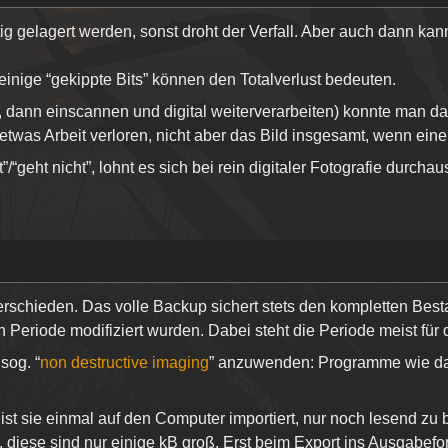
ig gelagert werden, sonst droht der Verfall. Aber auch dann 
einige “gekippte Bits” können den Totalverlust bedeuten.
n, dann einscannen und digital weiterverarbeiten) konnte man d
etwas Arbeit verloren, nicht aber das Bild insgesamt, wenn eine
t”/“geht nicht”, lohnt es sich bei rein digitaler Fotografie durc
rschieden. Das volle Backup sichert stets den kompletten Bes
n Periode modifiziert wurden. Dabei steht die Periode meist für 
sog. “
non destructive imaging
” anzuwenden: Programme wie d
 ist sie einmal auf den Computer importiert, nur noch lesend zu
, diese sind nur einige kB groß. Erst beim Export ins Ausgabefor