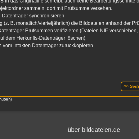
TS
in das Originalfile schreibt, auch keine Bearbeitungsschritte
ojektordner sammeln, dort mit Prüfsumme versehen.
n Datenträger synchronisieren
g (z. B. monatlich/vierteljährlich) die Bilddateien anhand der P
atenträger Prüfsummen verifizieren (Dateien NIE verschieben
auf dem Herkunfts-Datenträger löschen).
en vom intakten Datenträger zurückkopieren
^^ Sei
nute(n)
über bilddateien.de