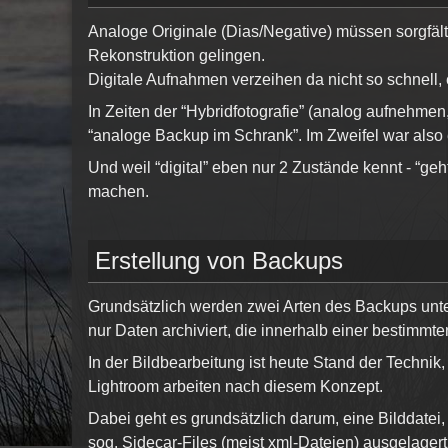
Analoge Originale (Dias/Negative) müssen sorgfält
Rekonstruktion gelingen.
Digitale Aufnahmen verzeihen da nicht so schnell, 
In Zeiten der “Hybridfotografie” (analog aufnehme
“analoge Backup im Schrank”. Im Zweifel war also 
Und weil “digital” eben nur 2 Zustände kennt - “geh
machen.
Erstellung von Backups
Grundsätzlich werden zwei Arten des Backups unte
nur Daten archiviert, die innerhalb einer bestimmte
In der Bildbearbeitung ist heute Stand der Technik, 
Lightroom arbeiten nach diesem Konzept.
Dabei geht es grundsätzlich darum, eine Bilddatei,
sog. Sidecar-Files (meist xml-Dateien) ausgelagert