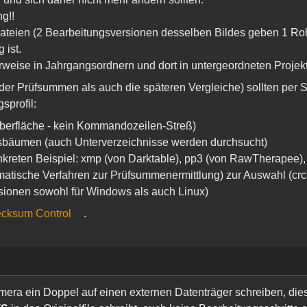
g!!
Dateien (2 Bearbeitungsversionen desselben Bildes geben 1 Ro
 ist.
rweise in Jahrgangsordnern und dort in untergeordneten Projek
er Prüfsummen als auch die späteren Vergleiche) sollten per S
sprofil:
berfläche - kein Kommandozeilen-Streß)
isbäumen (auch Unterverzeichnisse werden durchsucht)
onkreten Beispiel: xmp (von Darktable), pp3 (von RawTherapee)
matische Verfahren zur Prüfsummenermittlung) zur Auswahl (cr
rsionen sowohl für Windows als auch Linux)
cksum Control
.
amera ein Doppel auf einen externen Datenträger schreiben, di