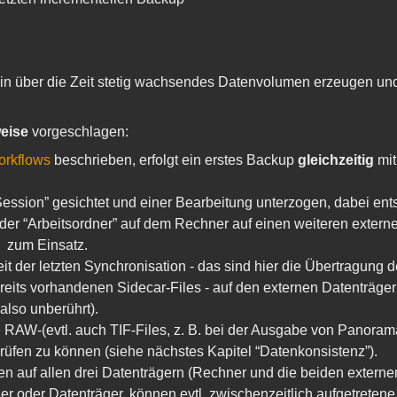
 ein über die Zeit stetig wachsendes Datenvolumen erzeugen un
eise
vorgeschlagen:
orkflows
beschrieben, erfolgt ein erstes Backup
gleichzeitig
mit
sion” gesichtet und einer Bearbeitung unterzogen, dabei ents
der “Arbeitsordner” auf dem Rechner auf einen weiteren extern
zum Einsatz.
eit der letzten Synchronisation - das sind hier die Übertragu
bereits vorhandenen Sidecar-Files - auf den externen Datenträg
lso unberührt).
e RAW-(evtl. auch TIF-Files, z. B. bei der Ausgabe von Pano
prüfen zu können (siehe nächstes Kapitel “Datenkonsistenz”).
 auf allen drei Datenträgern (Rechner und die beiden externe
 oder Datenträger, können evtl. zwischenzeitlich aufgetretene