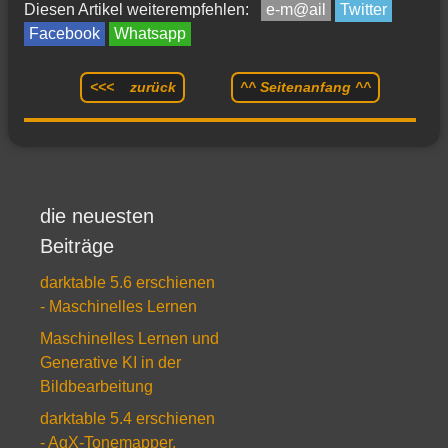
Diesen Artikel weiterempfehlen:
e-m@ail
Twitter
Facebook
Whatsapp
<<< zurück
^^ Seitenanfang ^^
die neuesten
Beiträge
darktable 5.6 erschienen
- Maschinelles Lernen
Maschinelles Lernen und
Generative KI in der
Bildbearbeitung
darktable 5.4 erschienen
- AgX-Tonemapper,