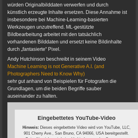
würden Originalbilddaten verwerfen und durch
künstlich erzeugte Inhalte ersetzen. Diese Annahme ist
insbesondere bei Machine-Learning-basierten
Werkzeugen unzutreffend. ML-gestützte
Bildbearbeitung arbeitet mit den tatsächlich
vorhandenen Bilddaten und ersetzt keine Bildinhalte
durch „fantasierte“ Pixel.
Andy Hutchinson beschreibt in seinem Video
Machine Learning is not Generative A.I. (and
Photographers Need to Know Why)
sehr gut anhand von Beispielen für Fotografen die
Grundlagen, um die beiden Begriffe sauber
auseinander zu halten.
Eingebettetes YouTube-Video
Hinweis:
Dieses eingebettete Video wird von YouTube, LLC,
901 Cherry Ave., San Bruno, CA 94066, USA bereitgestellt.