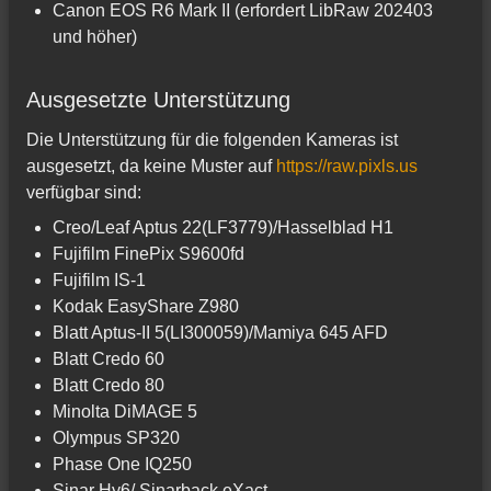
Canon EOS R6 Mark II (erfordert LibRaw 202403
und höher)
Ausgesetzte Unterstützung
Die Unterstützung für die folgenden Kameras ist
ausgesetzt, da keine Muster auf
https://raw.pixls.us
verfügbar sind:
Creo/Leaf Aptus 22(LF3779)/Hasselblad H1
Fujifilm FinePix S9600fd
Fujifilm IS-1
Kodak EasyShare Z980
Blatt Aptus-II 5(LI300059)/Mamiya 645 AFD
Blatt Credo 60
Blatt Credo 80
Minolta DiMAGE 5
Olympus SP320
Phase One IQ250
Sinar Hy6/ Sinarback eXact