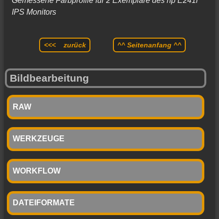
Gemessene Farbprofile für 2 Exemplare des hp E241i
IPS Monitors
<<< zurück
^^ Seitenanfang ^^
Bildbearbeitung
RAW
WERKZEUGE
WORKFLOW
DATEIFORMATE